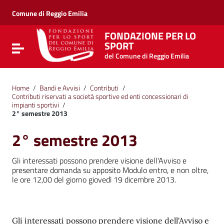
Vai ai contenuti
Vai al menu di navigazione
Comune di Reggio Emilia
Vai al footer
FONDAZIONE PER LO
SPORT
Attiva / disattiva la navigazione
del Comune di Reggio Emilia
Home
/
Bandi e Avvisi
/
Contributi
/
Contributi riservati a società sportive ed enti concessionari di
impianti sportivi
/
2° semestre 2013
2° semestre 2013
Gli interessati possono prendere visione dell'Avviso e
presentare domanda su apposito Modulo entro, e non oltre,
le ore 12,00 del giorno giovedì 19 dicembre 2013.
Gli interessati possono prendere visione dell'Avviso e