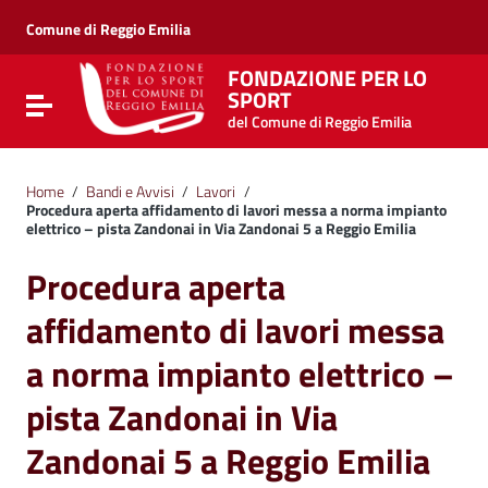
Vai ai contenuti
Vai al menu di navigazione
Comune di Reggio Emilia
Vai al footer
FONDAZIONE PER LO
SPORT
Attiva / disattiva la navigazione
del Comune di Reggio Emilia
Home
/
Bandi e Avvisi
/
Lavori
/
Procedura aperta affidamento di lavori messa a norma impianto
elettrico – pista Zandonai in Via Zandonai 5 a Reggio Emilia
Procedura aperta
affidamento di lavori messa
a norma impianto elettrico –
pista Zandonai in Via
Zandonai 5 a Reggio Emilia