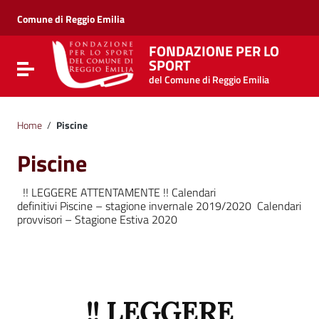
Vai ai contenuti
Vai al menu di navigazione
Comune di Reggio Emilia
Vai al footer
FONDAZIONE PER LO
SPORT
Attiva / disattiva la navigazione
del Comune di Reggio Emilia
Home
/
Piscine
Piscine
!! LEGGERE ATTENTAMENTE !! Calendari
definitivi Piscine – stagione invernale 2019/2020 Calendari
provvisori – Stagione Estiva 2020
!! LEGGERE