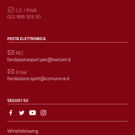
C.F. / P.IVA
022 999 303 50
POSTA ELETTRONICA
PEC
fondazionesport.pec@twtcert.it
Email
fondazione.sport@comune.re.it
SEGUICI SU
Sezione Link Utili
Whistleblowing