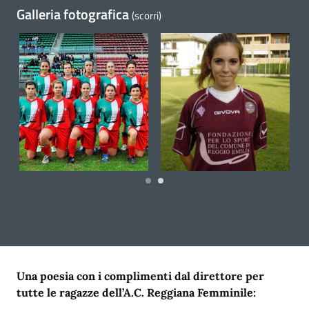
Galleria fotografica
(scorri)
3 April 2014
2 May 2023
2
Una poesia con i complimenti dal direttore per
tutte le ragazze dell’A.C. Reggiana Femminile: