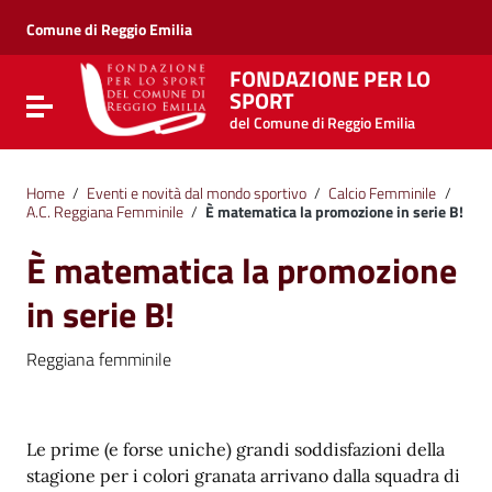
Vai ai contenuti
Vai al menu di navigazione
Comune di Reggio Emilia
Vai al footer
FONDAZIONE PER LO
SPORT
Attiva / disattiva la navigazione
del Comune di Reggio Emilia
Home
/
Eventi e novità dal mondo sportivo
/
Calcio Femminile
/
A.C. Reggiana Femminile
/
È matematica la promozione in serie B!
È matematica la promozione
in serie B!
Reggiana femminile
Le prime (e forse uniche) grandi soddisfazioni della
stagione per i colori granata arrivano dalla squadra di