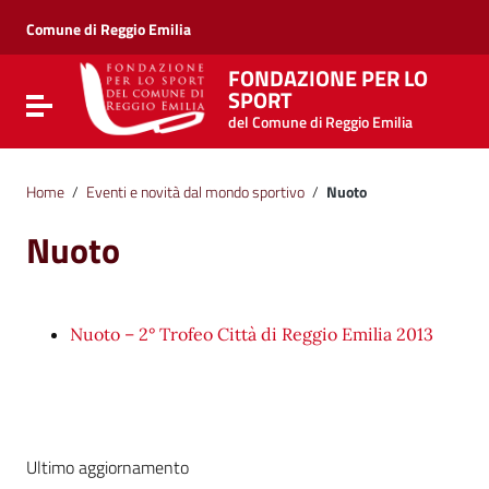
Vai ai contenuti
Vai al menu di navigazione
Comune di Reggio Emilia
Vai al footer
FONDAZIONE PER LO
SPORT
Attiva / disattiva la navigazione
del Comune di Reggio Emilia
Home
/
Eventi e novità dal mondo sportivo
/
Nuoto
Nuoto
Nuoto – 2° Trofeo Città di Reggio Emilia 2013
Ultimo aggiornamento