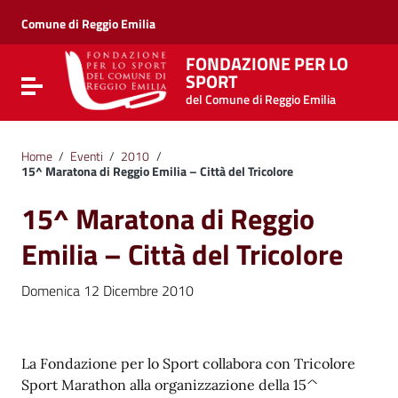
Vai ai contenuti
Vai al menu di navigazione
Comune di Reggio Emilia
Vai al footer
FONDAZIONE PER LO
SPORT
Attiva / disattiva la navigazione
del Comune di Reggio Emilia
Home
/
Eventi
/
2010
/
15^ Maratona di Reggio Emilia – Città del Tricolore
15^ Maratona di Reggio
Emilia – Città del Tricolore
Domenica 12 Dicembre 2010
La Fondazione per lo Sport collabora con Tricolore
Sport Marathon alla organizzazione della 15^