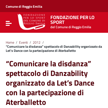
Vai ai contenuti
Vai al menu di navigazione
Comune di Reggio Emilia
Vai al footer
FONDAZIONE PER LO
SPORT
Attiva / disattiva la navigazione
del Comune di Reggio Emilia
Home
/
Eventi
/
2012
/
“Comunicare la disdanza” spettacolo di Danzability organizzato da
Let’s Dance con la partecipazione di Aterballetto
“Comunicare la disdanza”
spettacolo di Danzability
organizzato da Let’s Dance
con la partecipazione di
Aterballetto