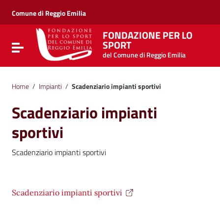
Vai ai contenuti
Vai al menu di navigazione
Comune di Reggio Emilia
Vai al footer
FONDAZIONE PER LO
SPORT
Attiva / disattiva la navigazione
del Comune di Reggio Emilia
Home
/
Impianti
/
Scadenziario impianti sportivi
Scadenziario impianti
sportivi
Scadenziario impianti sportivi
Scadenziario impianti sportivi