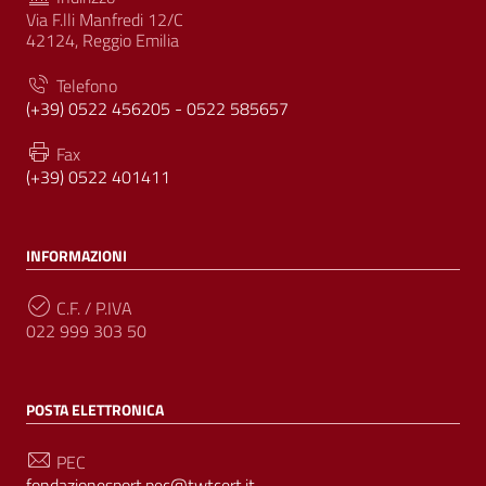
Via F.lli Manfredi 12/C
42124, Reggio Emilia
Telefono
(+39) 0522 456205 - 0522 585657
Fax
(+39) 0522 401411
INFORMAZIONI
C.F. / P.IVA
022 999 303 50
POSTA ELETTRONICA
PEC
fondazionesport.pec@twtcert.it