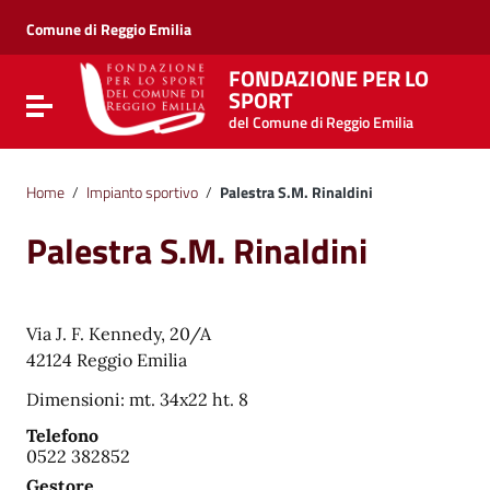
Vai ai contenuti
Vai al menu di navigazione
Comune di Reggio Emilia
Vai al footer
FONDAZIONE PER LO
SPORT
Attiva / disattiva la navigazione
del Comune di Reggio Emilia
Home
/
Impianto sportivo
/
Palestra S.M. Rinaldini
Palestra S.M. Rinaldini
Via J. F. Kennedy, 20/A
42124 Reggio Emilia
Dimensioni: mt. 34x22 ht. 8
Telefono
0522 382852
Gestore