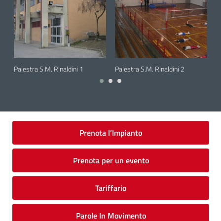
6 June 2023
Palestra S.M. Rinaldini 1
6 June 2023
Palestra S.M. Rinaldini 2
6
P
Prenota l’Impianto
Prenota per un evento
Tariffario
Parole In Movimento