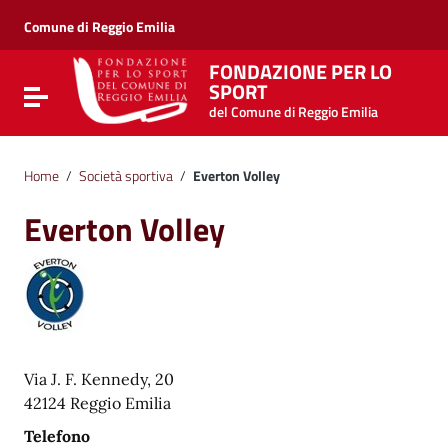
Vai ai contenuti
Vai al menu di navigazione
Comune di Reggio Emilia
Vai al footer
FONDAZIONE PER LO
SPORT
Attiva / disattiva la navigazione
del Comune di Reggio Emilia
Home
/
Società sportiva
/
Everton Volley
Everton Volley
Via J. F. Kennedy, 20
42124 Reggio Emilia
Telefono