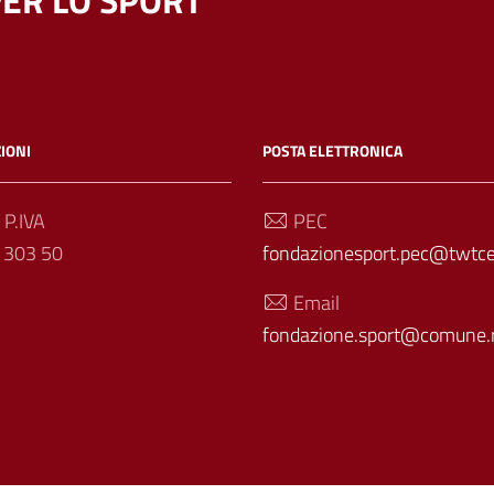
ER LO SPORT
IONI
POSTA ELETTRONICA
 P.IVA
PEC
 303 50
fondazionesport.pec@twtcer
Email
fondazione.sport@comune.r