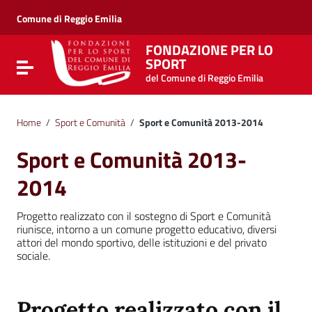
Vai ai contenuti
Vai al menu di navigazione
Comune di Reggio Emilia
Vai al footer
FONDAZIONE PER LO
SPORT
Attiva / disattiva la navigazione
del Comune di Reggio Emilia
Home
/
Sport e Comunità
/
Sport e Comunità 2013-2014
Sport e Comunità 2013-
2014
Progetto realizzato con il sostegno di Sport e Comunità
riunisce, intorno a un comune progetto educativo, diversi
attori del mondo sportivo, delle istituzioni e del privato
sociale.
Progetto realizzato con il