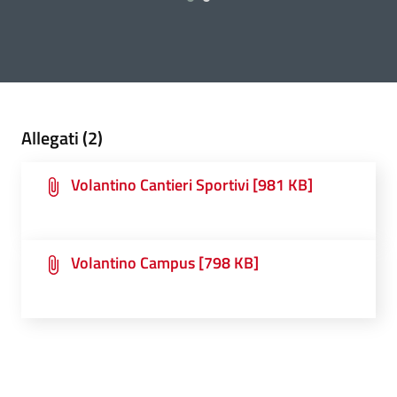
27 April 2023
27 April 2023
2
Allegati (2)
Volantino Cantieri Sportivi [981 KB]
Volantino Campus [798 KB]