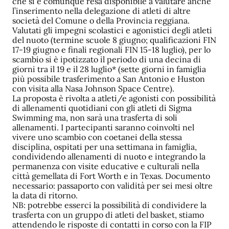
che si è comunque resa disponibile a valutare anche
l’inserimento nella delegazione di atleti di altre
società del Comune o della Provincia reggiana.
Valutati gli impegni scolastici e agonistici degli atleti
del nuoto (termine scuole 8 giugno; qualificazioni FIN
17-19 giugno e finali regionali FIN 15-18 luglio), per lo
scambio si è ipotizzato il periodo di una decina di
giorni tra il 19 e il 28 luglio* (sette giorni in famiglia
più possibile trasferimento a San Antonio e Huston
con visita alla Nasa Johnson Space Centre).
La proposta è rivolta a atleti/e agonisti con possibilità
di allenamenti quotidiani con gli atleti di Sigma
Swimming ma, non sarà una trasferta di soli
allenamenti. I partecipanti saranno coinvolti nel
vivere uno scambio con coetanei della stessa
disciplina, ospitati per una settimana in famiglia,
condividendo allenamenti di nuoto e integrando la
permanenza con visite educative e culturali nella
città gemellata di Fort Worth e in Texas. Documento
necessario: passaporto con validità per sei mesi oltre
la data di ritorno.
NB: potrebbe esserci la possibilità di condividere la
trasferta con un gruppo di atleti del basket, stiamo
attendendo le risposte di contatti in corso con la FIP