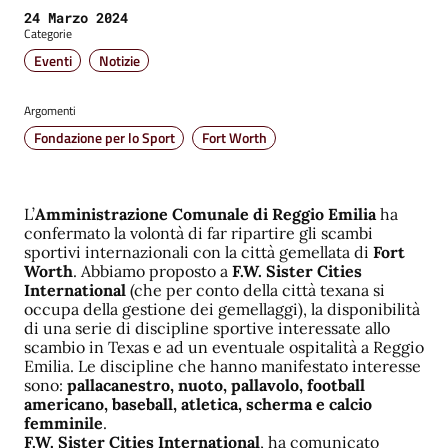
Data:
24 Marzo 2024
Categorie
Eventi
Notizie
Argomenti
Fondazione per lo Sport
Fort Worth
L’
Amministrazione Comunale di Reggio Emilia
ha
confermato la volontà di far ripartire gli scambi
sportivi internazionali con la città gemellata di
Fort
Worth
. Abbiamo proposto a
F.W. Sister Cities
International
(che per conto della città texana si
occupa della gestione dei gemellaggi), la disponibilità
di una serie di discipline sportive interessate allo
scambio in Texas e ad un eventuale ospitalità a Reggio
Emilia. Le discipline che hanno manifestato interesse
sono:
pallacanestro, nuoto, pallavolo, football
americano, baseball, atletica, scherma e calcio
femminile
.
F.W. Sister Cities International
, ha comunicato