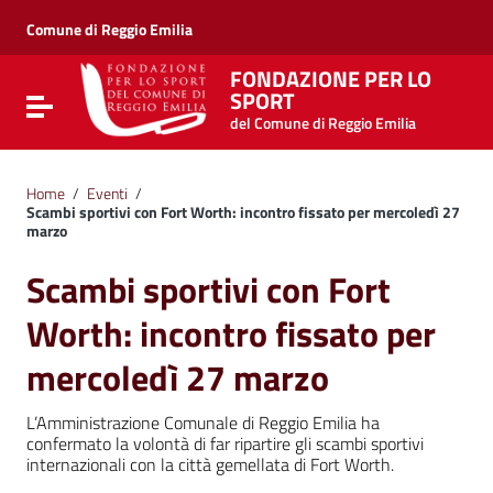
Vai ai contenuti
Vai al menu di navigazione
Comune di Reggio Emilia
Vai al footer
FONDAZIONE PER LO
SPORT
Attiva / disattiva la navigazione
del Comune di Reggio Emilia
Home
/
Eventi
/
Scambi sportivi con Fort Worth: incontro fissato per mercoledì 27
marzo
Scambi sportivi con Fort
Worth: incontro fissato per
mercoledì 27 marzo
L’Amministrazione Comunale di Reggio Emilia ha
confermato la volontà di far ripartire gli scambi sportivi
internazionali con la città gemellata di Fort Worth.