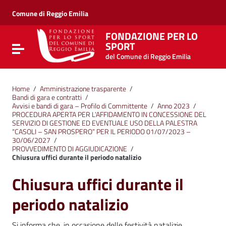
Vai ai contenuti
Vai al menu di navigazione
Comune di Reggio Emilia
Vai al footer
FONDAZIONE PER LO
SPORT
Attiva / disattiva la navigazione
del Comune di Reggio Emilia
Home
/
Amministrazione trasparente
/
Bandi di gara e contratti
/
Avvisi e bandi di gara – Profilo di Committente
/
Anno 2023
/
PROCEDURA APERTA PER L’AFFIDAMENTO IN CONCESSIONE DEL
SERVIZIO DI GESTIONE ED EVENTUALE USO DELLA PALESTRA
“CASOLI – SAN PROSPERO” PER IL PERIODO 01/07/2023 –
30/06/2027
/
PROVVEDIMENTO DI AGGIUDICAZIONE
/
Chiusura uffici durante il periodo natalizio
Chiusura uffici durante il
periodo natalizio
Si informa che, in occasione delle festività natalizie