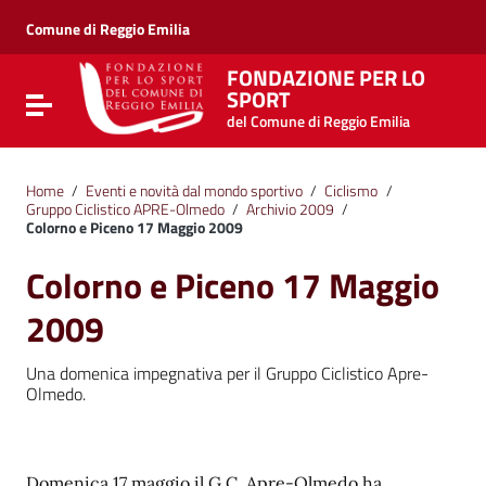
Vai ai contenuti
Vai al menu di navigazione
Comune di Reggio Emilia
Vai al footer
FONDAZIONE PER LO
SPORT
Attiva / disattiva la navigazione
del Comune di Reggio Emilia
Home
/
Eventi e novità dal mondo sportivo
/
Ciclismo
/
Gruppo Ciclistico APRE-Olmedo
/
Archivio 2009
/
Colorno e Piceno 17 Maggio 2009
Colorno e Piceno 17 Maggio
2009
Una domenica impegnativa per il Gruppo Ciclistico Apre-
Olmedo.
Domenica 17 maggio il G.C. Apre-Olmedo ha