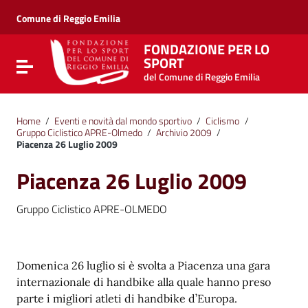
Vai ai contenuti
Vai al menu di navigazione
Comune di Reggio Emilia
Vai al footer
FONDAZIONE PER LO
SPORT
Attiva / disattiva la navigazione
del Comune di Reggio Emilia
Home
/
Eventi e novità dal mondo sportivo
/
Ciclismo
/
Gruppo Ciclistico APRE-Olmedo
/
Archivio 2009
/
Piacenza 26 Luglio 2009
Piacenza 26 Luglio 2009
Gruppo Ciclistico APRE-OLMEDO
Domenica 26 luglio si è svolta a Piacenza una gara
internazionale di handbike alla quale hanno preso
parte i migliori atleti di handbike d’Europa.