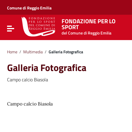
Vai ai contenuti
Vai al menu di navigazione
Comune di Reggio Emilia
Vai al footer
FONDAZIONE PER LO
SPORT
Attiva / disattiva la navigazione
del Comune di Reggio Emilia
Home
/
Multimedia
/
Galleria Fotografica
Galleria Fotografica
Campo calcio Biasola
Campo calcio Biasola