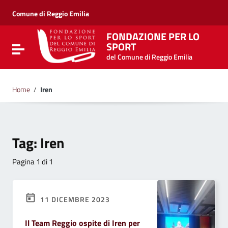
Vai ai contenuti
Vai al menu di navigazione
Comune di Reggio Emilia
Vai al footer
FONDAZIONE PER LO
SPORT
Attiva / disattiva la navigazione
del Comune di Reggio Emilia
Home
/
Iren
Tag:
Iren
Pagina 1 di 1
11 DICEMBRE 2023
Il Team Reggio ospite di Iren per