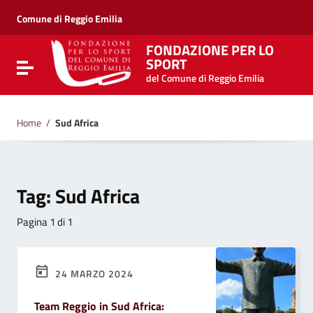
Vai ai contenuti
Vai al menu di navigazione
Comune di Reggio Emilia
Vai al footer
FONDAZIONE PER LO
SPORT
Attiva / disattiva la navigazione
del Comune di Reggio Emilia
Home
/
Sud Africa
Tag:
Sud Africa
Pagina 1 di 1
24 MARZO 2024
Team Reggio in Sud Africa: