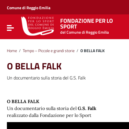
Vai ai contenuti
Vai al menu di navigazione
Comune di Reggio Emilia
Vai al footer
FONDAZIONE PER LO
SPORT
Attiva / disattiva la navigazione
del Comune di Reggio Emilia
Home
/
Tempo – Piccole e grandi storie
/
O BELLA FALK
O BELLA FALK
Un documentario sulla storia del G.S. Falk
O BELLA FALK
Un documentario sulla storia del
G.S. Falk
realizzato dalla Fondazione per lo Sport