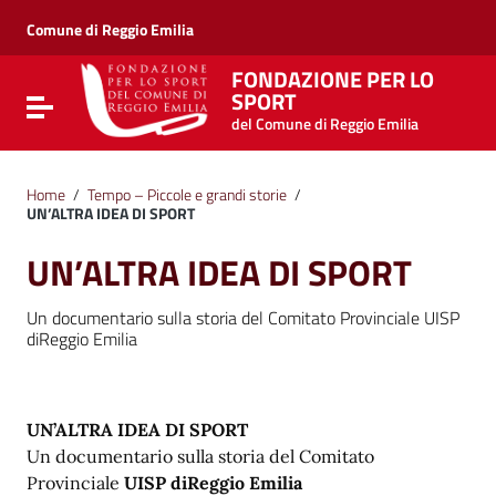
Vai ai contenuti
Vai al menu di navigazione
Comune di Reggio Emilia
Vai al footer
FONDAZIONE PER LO
SPORT
Attiva / disattiva la navigazione
del Comune di Reggio Emilia
Home
/
Tempo – Piccole e grandi storie
/
UN’ALTRA IDEA DI SPORT
UN’ALTRA IDEA DI SPORT
Un documentario sulla storia del Comitato Provinciale UISP
diReggio Emilia
UN’ALTRA IDEA DI SPORT
Un documentario sulla storia del Comitato
Provinciale
UISP diReggio Emilia