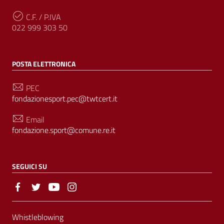
C.F. / P.IVA
022 999 303 50
POSTA ELETTRONICA
PEC
fondazionesport.pec@twtcert.it
Email
fondazione.sport@comune.re.it
SEGUICI SU
Sezione Link Utili
Whistleblowing