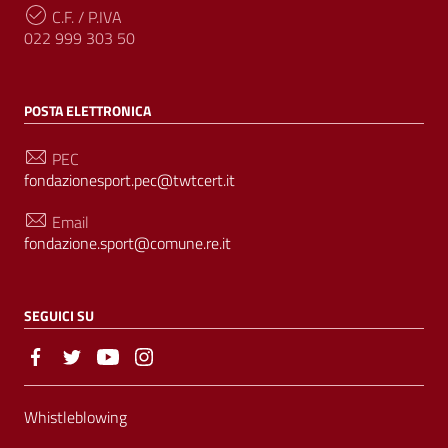
C.F. / P.IVA
022 999 303 50
POSTA ELETTRONICA
PEC
fondazionesport.pec@twtcert.it
Email
fondazione.sport@comune.re.it
SEGUICI SU
Sezione Link Utili
Whistleblowing