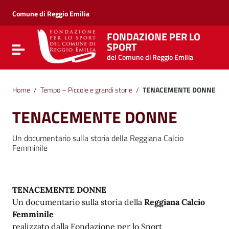
Vai ai contenuti
Vai al menu di navigazione
Comune di Reggio Emilia
Vai al footer
FONDAZIONE PER LO
SPORT
Attiva / disattiva la navigazione
del Comune di Reggio Emilia
Home
/
Tempo – Piccole e grandi storie
/
TENACEMENTE DONNE
TENACEMENTE DONNE
Un documentario sulla storia della Reggiana Calcio
Femminile
TENACEMENTE DONNE
Un documentario sulla storia della
Reggiana Calcio
Femminile
realizzato dalla Fondazione per lo Sport